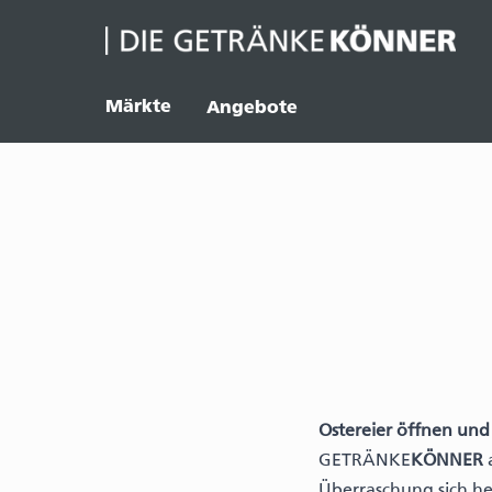
Märkte
Angebote
Ostereier öffnen un
GETRÄNKE
KÖNNER
a
Überraschung sich heu