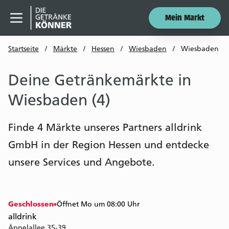
Mein Markt
Menü öffnen
Startseite
/
Märkte
/
Hessen
/
Wiesbaden
/
Wiesbaden
Deine Getränkemärkte in
Wiesbaden (4)
Finde 4 Märkte unseres Partners alldrink
GmbH in der Region Hessen und entdecke
unsere Services und Angebote.
Geschlossen
Öffnet Mo um 08:00 Uhr
alldrink
Äppelallee 35-39