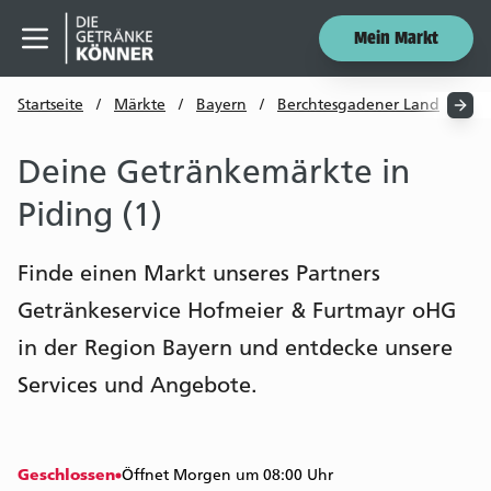
Mein Markt
Menü öffnen
Startseite
/
Märkte
/
Bayern
/
Berchtesgadener Land
/
Pi
Deine Getränkemärkte in
Piding (1)
Finde einen Markt unseres Partners
Getränkeservice Hofmeier & Furtmayr oHG
in der Region Bayern und entdecke unsere
Services und Angebote.
Geschlossen
Öffnet Morgen um 08:00 Uhr