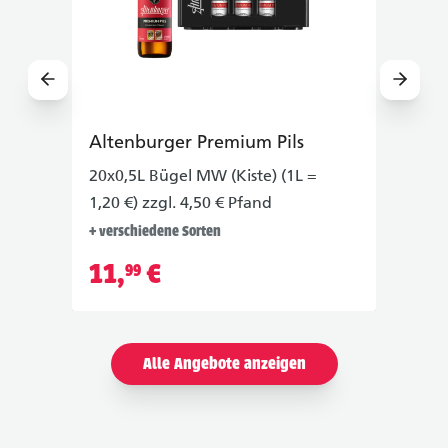
Previous slide
Next sl
Altenburger Premium Pils
Dres
20x0,5L Bügel MW (Kiste) (1L =
20x0,
1,20 €) zzgl. 4,50 € Pfand
zzgl.
+ verschiedene Sorten
11
,
€
8
,
99
99
Alle Angebote anzeigen