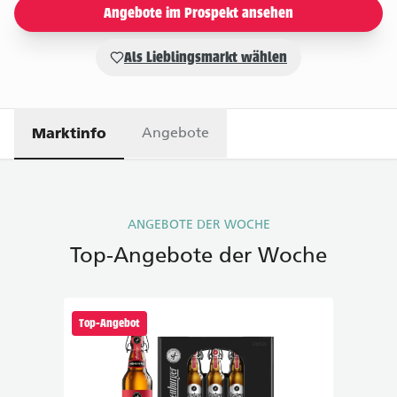
Angebote im Prospekt ansehen
PDF Viewer
PDF-Dokument Betrachter mit
Als Lieblingsmarkt wählen
Marktinfo
Angebote
ANGEBOTE DER WOCHE
Top-Angebote der Woche
Top-Angebot
Top-An