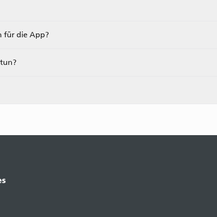
 für die App?
 tun?
es