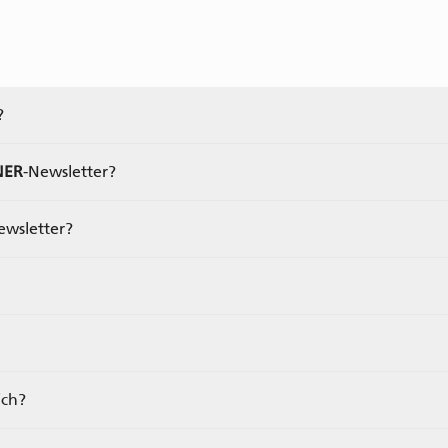
?
NER
-Newsletter?
ewsletter?
ich?