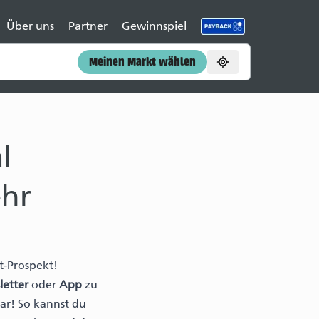
Über uns
Partner
Gewinnspiel
Meinen Markt wählen
l
ehr
t-Prospekt!
letter
oder
App
zu
ar! So kannst du