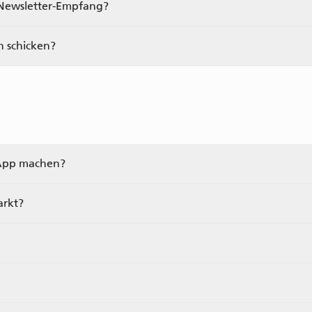
 Newsletter-Empfang?
n schicken?
App machen?
arkt?