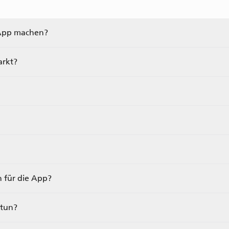
App machen?
arkt?
 für die App?
 tun?