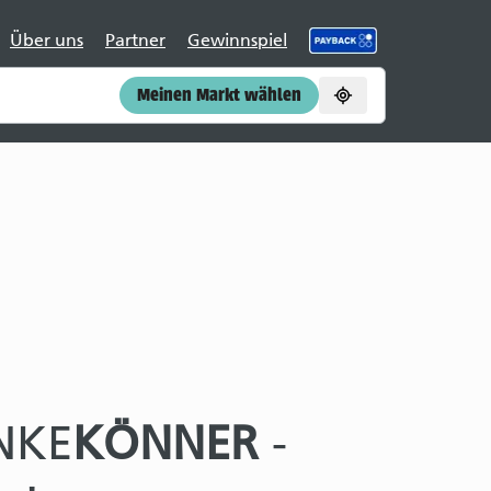
Über uns
Partner
Gewinnspiel
Meinen Markt wählen
NKE
KÖNNER
-